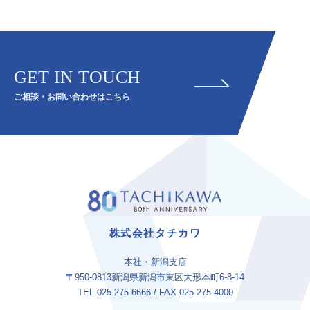
2026年のトレンドとしてカラーのニーズがより一層高まりつつあります。
その中でも特に『メンズバレイヤージュ』が注目をされています。
今回のセミナーではこの『メンズバレイヤージュ』を実習から学び、修得してい
ただきます。
県内でも屈指のメンズサロン【ABEY】西脇氏からメンズバレイヤージュの作り方
を是非、学んでみて下さい！
GET IN TOUCH
対象者
ご相談・お問い合わせはこちら
アシスタント
ジュニアスタイリスト
スタイリスト
店長・マネージャー
オーナー・経営幹部
プリント用PDF
詳細はこちらから
株式会社タチカワ
本社・新潟支店
〒950-0813新潟県新潟市東区大形本町6-8-14
TEL 025-275-6666 / FAX 025-275-4000