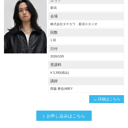
エリア
ジュニアスタイリスト
スタイリスト
店長・マネージャー
新潟
オーナー・経営幹部
会場
プリント用PDF
株式会社タチカワ 新潟スタジオ
詳細はこちらから
回数
1 回
日付
2026/10/5
受講料
¥ 3,300(税込)
講師
西脇 勇也/ABEY
詳細はこちら
概要
お申し込みはこちら
メンズスタイルの多様性は年々広がりを見せ、増々デザイン力が問われていま
す。