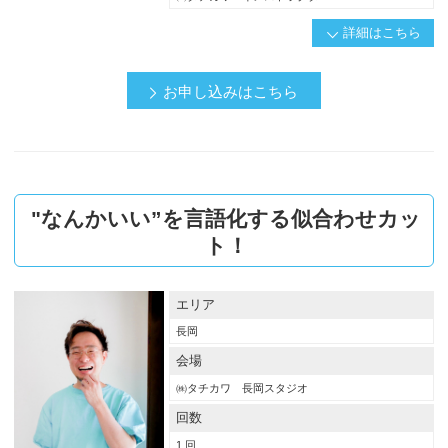
詳細はこちら
概要
お申し込みはこちら
"美容師”だからこそ知っておくべきこと
美の大敵である「エイジング」
その原因のひとつがサロンワーク中に潜んでいることはご存知ですか？
"なんかいい”を言語化する似合わせカッ
今回のセミナーではそのエイジングの原因を理解し、どのように対処していくべ
きなのかを分かりやすく解説します。
ト！
お客様の本来の美しさを長く、楽しんでいただくためのケア提案のきっかけをつ
くりましょう。
エリア
対象者
長岡
アシスタント
ジュニアスタイリスト
スタイリスト
会場
店長・マネージャー
オーナー・経営幹部
㈱タチカワ 長岡スタジオ
回数
プリント用PDF
1 回
詳細はこちらから