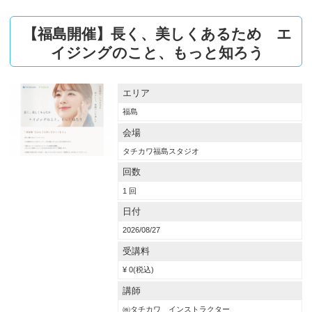
仙台
長野
オーナー・経営幹部
デザイン
ケミカル
YouTube
オンライン配信
【福島開催】長く、美しくあるため エ
フォト
ビューティー
イジングのこと、もっと知ろう
その他
エリア
福島
会場
タチカワ福島スタジオ
回数
1 回
日付
2026/08/27
受講料
¥ 0(税込)
講師
㈱タチカワ インストラクター