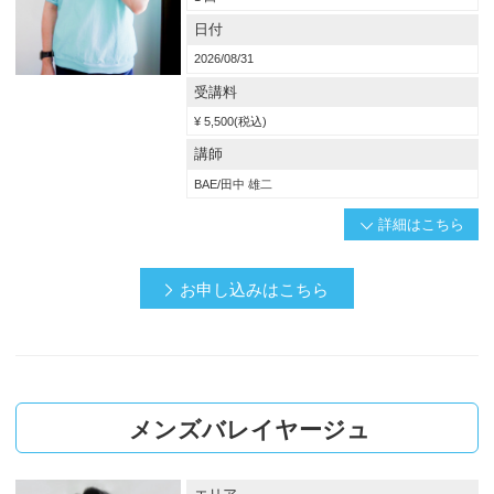
日付
2026/08/31
受講料
¥ 5,500(税込)
講師
BAE/田中 雄二
詳細はこちら
概要
お申し込みはこちら
満足 度の⾼いスタイルのポイントは“ なんかいい” とお客様が感じること。
でも、この“ なんかいい” って何でしょう？
この理由が分かれば、お客様が満足 するスタイルに仕上げれるはず！
大 切なのはデザインの『⾔語化』
言 語化することで、お客様の求める“ なんかいい” をプラスして、
お客様をより素敵に似合わせることができます！
メンズバレイヤージュ
今回のセミナーでその『言 語化』を学んでみませんか？
対象者