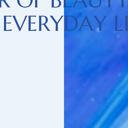
R
O
F
B
E
A
U
T
E
V
E
R
Y
D
A
Y
L