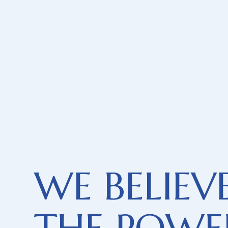
W
E
B
E
L
I
E
V