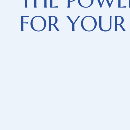
T
H
E
P
O
W
E
F
O
R
Y
O
U
R