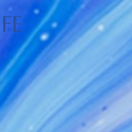
Y
I
F
E