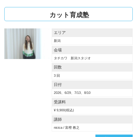
仙台
長野
オーナー・経営幹部
デザイン
ケミカル
YouTube
オンライン配信
カット育成塾
フォト
ビューティー
その他
エリア
新潟
会場
タチカワ 新潟スタジオ
回数
3 回
日付
2026、6/29、7/13、8/10
受講料
¥ 9,900(税込)
講師
nicica / 富樫 教之