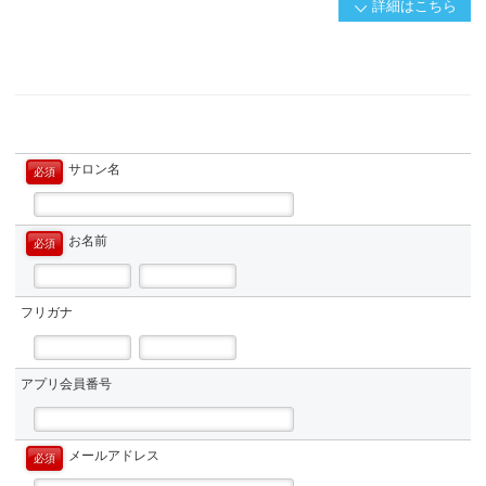
詳細はこちら
概要
多くのお客様がオーダーされる「カット」
」
カットの仕上がりでお客様の満⾜を左右するケースも多くあります。
そのカットのクオリティを引き上げるために⼤事なのは『基礎』
デザインの⼟台となるカット基礎を⾒直し、
サロン名
必須
さらにレベルアップしませんか？？
お客様から⻑く愛され、、お客様に⻑く尽くせる
美容師を⼼技体の３本の柱で育成する
お名前
『⻑活き美容師塾』の第⼀回⽬となるセミナー
必須
「技」カットの基礎⼒向上をテーマに実施します！
対象者
フリガナ
オーナー・経営幹部
プリント用PDF
アプリ会員番号
詳細はこちらから
メールアドレス
必須