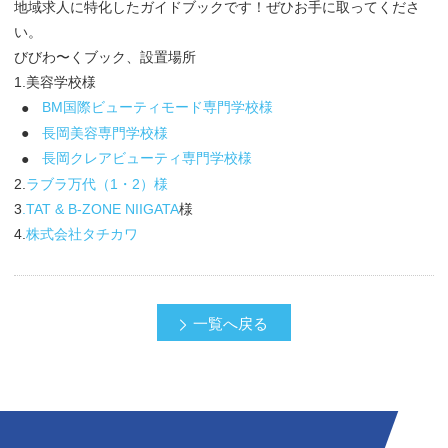
地域求人に特化したガイドブックです！ぜひお手に取ってくださ
い。
びびわ〜くブック、設置場所
1.美容学校様
B
M国際ビューティモード専門学校様
長岡美容専門学校様
長岡クレアビューティ専門学校様
2.
ラブラ万代（1・2）様
3
.TAT & B-ZONE NIIGATA
様
4.
株式会社タチカワ
一覧へ戻る